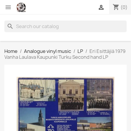
shopping_cart


(0)
search
Home
Analogue vinyl music
LP
Eri Esittäjiä 1979
Vanha Laulava Kaupunki Turku Second hand LP