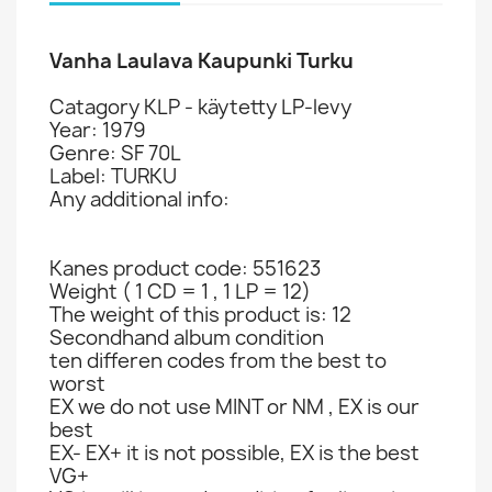
Vanha Laulava Kaupunki Turku
Catagory KLP - käytetty LP-levy
Year: 1979
Genre: SF 70L
Label: TURKU
Any additional info:
Kanes product code: 551623
Weight ( 1 CD = 1 , 1 LP = 12)
The weight of this product is: 12
Secondhand album condition
ten differen codes from the best to
worst
EX we do not use MINT or NM , EX is our
best
EX- EX+ it is not possible, EX is the best
VG+