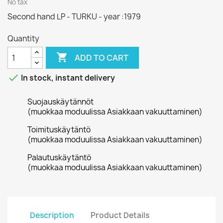
No tax
Second hand LP - TURKU - year :1979
Quantity

ADD TO CART

In stock, instant delivery
Suojauskäytännöt
(muokkaa moduulissa Asiakkaan vakuuttaminen)
Toimituskäytäntö
(muokkaa moduulissa Asiakkaan vakuuttaminen)
Palautuskäytäntö
(muokkaa moduulissa Asiakkaan vakuuttaminen)
Description
Product Details