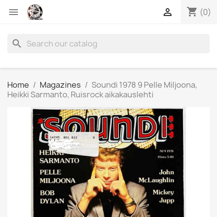
shopping_cart


(0)
search
Home
Magazines
Soundi 1978 9 Pelle Miljoona,
Heikki Sarmanto, Ruisrock aikakauslehti