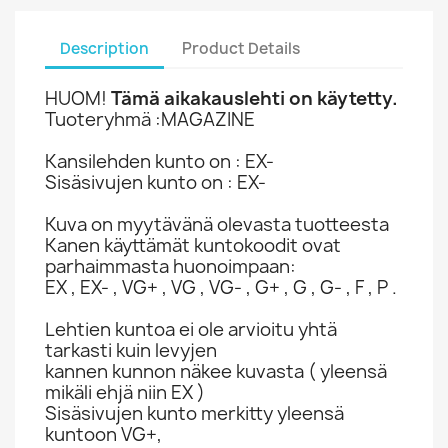
Description
Product Details
HUOM!
Tämä aikakauslehti on käytetty.
Tuoteryhmä :MAGAZINE
Kansilehden kunto on : EX-
Sisäsivujen kunto on : EX-
Kuva on myytävänä olevasta tuotteesta
Kanen käyttämät kuntokoodit ovat
parhaimmasta huonoimpaan:
EX , EX- , VG+ , VG , VG- , G+ , G , G- , F , P .
Lehtien kuntoa ei ole arvioitu yhtä
tarkasti kuin levyjen
kannen kunnon näkee kuvasta ( yleensä
mikäli ehjä niin EX )
Sisäsivujen kunto merkitty yleensä
kuntoon VG+,