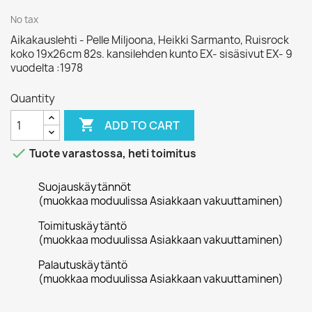
No tax
Aikakauslehti - Pelle Miljoona, Heikki Sarmanto, Ruisrock
koko 19x26cm 82s. kansilehden kunto EX- sisäsivut EX- 9
vuodelta :1978
Quantity

ADD TO CART

Tuote varastossa, heti toimitus
Suojauskäytännöt
(muokkaa moduulissa Asiakkaan vakuuttaminen)
Toimituskäytäntö
(muokkaa moduulissa Asiakkaan vakuuttaminen)
Palautuskäytäntö
(muokkaa moduulissa Asiakkaan vakuuttaminen)