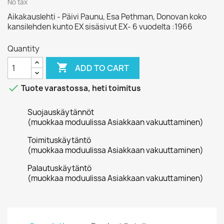
No tax
Aikakauslehti - Päivi Paunu, Esa Pethman, Donovan koko
kansilehden kunto EX sisäsivut EX- 6 vuodelta :1966
Quantity

ADD TO CART

Tuote varastossa, heti toimitus
Suojauskäytännöt
(muokkaa moduulissa Asiakkaan vakuuttaminen)
Toimituskäytäntö
(muokkaa moduulissa Asiakkaan vakuuttaminen)
Palautuskäytäntö
(muokkaa moduulissa Asiakkaan vakuuttaminen)