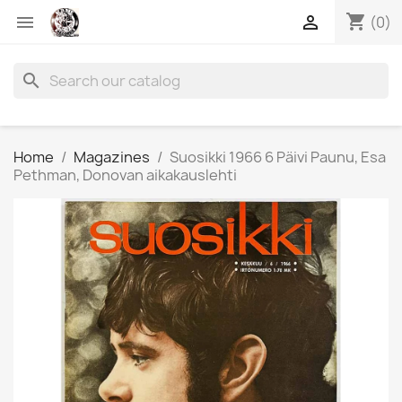
shopping_cart


(0)
search
Home
Magazines
Suosikki 1966 6 Päivi Paunu, Esa
Pethman, Donovan aikakauslehti