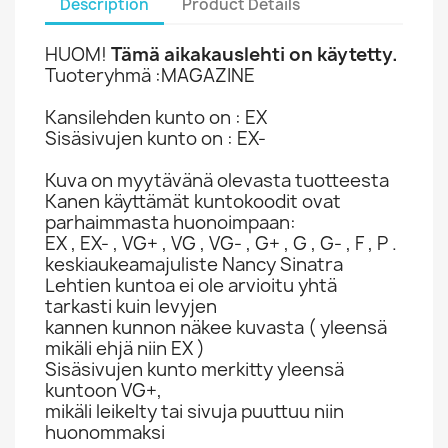
Description
Product Details
HUOM!
Tämä aikakauslehti on käytetty.
Tuoteryhmä :MAGAZINE
Kansilehden kunto on : EX
Sisäsivujen kunto on : EX-
Kuva on myytävänä olevasta tuotteesta
Kanen käyttämät kuntokoodit ovat
parhaimmasta huonoimpaan:
EX , EX- , VG+ , VG , VG- , G+ , G , G- , F , P .
keskiaukeamajuliste Nancy Sinatra
Lehtien kuntoa ei ole arvioitu yhtä
tarkasti kuin levyjen
kannen kunnon näkee kuvasta ( yleensä
mikäli ehjä niin EX )
Sisäsivujen kunto merkitty yleensä
kuntoon VG+,
mikäli leikelty tai sivuja puuttuu niin
huonommaksi