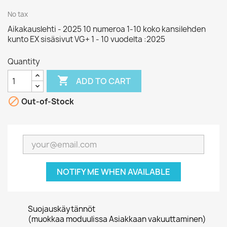
No tax
Aikakauslehti - 2025 10 numeroa 1-10 koko kansilehden
kunto EX sisäsivut VG+ 1 - 10 vuodelta :2025
Quantity

ADD TO CART

Out-of-Stock
NOTIFY ME WHEN AVAILABLE
Suojauskäytännöt
(muokkaa moduulissa Asiakkaan vakuuttaminen)