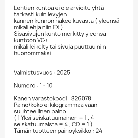
Lehtien kuntoa ei ole arvioitu yhtä
tarkasti kuin levyjen
kannen kunnon näkee kuvasta ( yleensä
mikäli ehjä niin EX )
Sisäsivujen kunto merkitty yleensä
kuntoon VG+,
mikäli leikelty tai sivuja puuttuu niin
huonommaksi
Valmistusvuosi: 2025
Numero : 1 - 10
Kanen varastokoodi : 826078
Paino/koko ei kilogrammaa vaan
suuhteellinen paino
( 1 Yksi seiskatuumainen = 1 , 4
seiskatuumaista = 4 , CD = 1 )
Tämän tuotteen painoyksikkö : 24