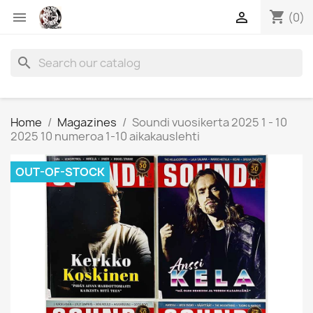
shopping_cart


(0)
search
Home
Magazines
Soundi vuosikerta 2025 1 - 10
2025 10 numeroa 1-10 aikakauslehti
OUT-OF-STOCK