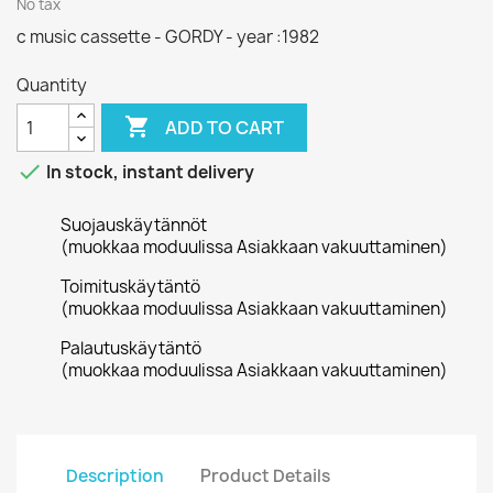
No tax
c music cassette - GORDY - year :1982
Quantity

ADD TO CART

In stock, instant delivery
Suojauskäytännöt
(muokkaa moduulissa Asiakkaan vakuuttaminen)
Toimituskäytäntö
(muokkaa moduulissa Asiakkaan vakuuttaminen)
Palautuskäytäntö
(muokkaa moduulissa Asiakkaan vakuuttaminen)
Description
Product Details