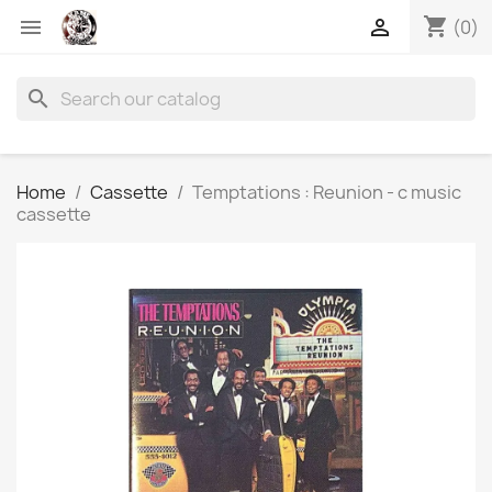
shopping_cart


(0)
search
Home
Cassette
Temptations : Reunion - c music
cassette