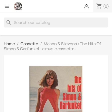
shopping_cart


(0)
search
Home
Cassette
Mason & Stevens : The Hits Of
Simon & Garfunkel - c music cassette