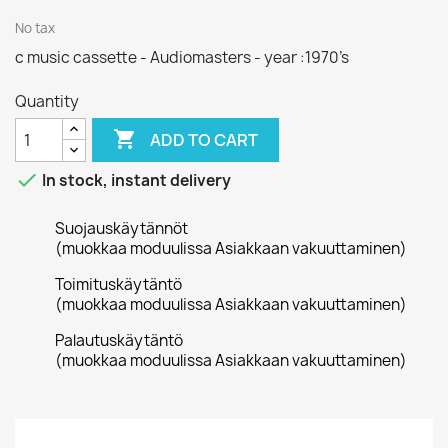
No tax
c music cassette - Audiomasters - year :1970’s
Quantity

ADD TO CART

In stock, instant delivery
Suojauskäytännöt
(muokkaa moduulissa Asiakkaan vakuuttaminen)
Toimituskäytäntö
(muokkaa moduulissa Asiakkaan vakuuttaminen)
Palautuskäytäntö
(muokkaa moduulissa Asiakkaan vakuuttaminen)