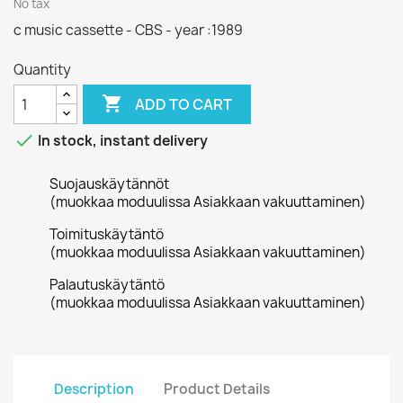
No tax
c music cassette - CBS - year :1989
Quantity

ADD TO CART

In stock, instant delivery
Suojauskäytännöt
(muokkaa moduulissa Asiakkaan vakuuttaminen)
Toimituskäytäntö
(muokkaa moduulissa Asiakkaan vakuuttaminen)
Palautuskäytäntö
(muokkaa moduulissa Asiakkaan vakuuttaminen)
Description
Product Details