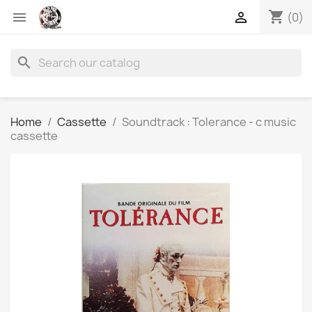
shopping_cart


(0)
search
Home
Cassette
Soundtrack : Tolerance - c music
cassette