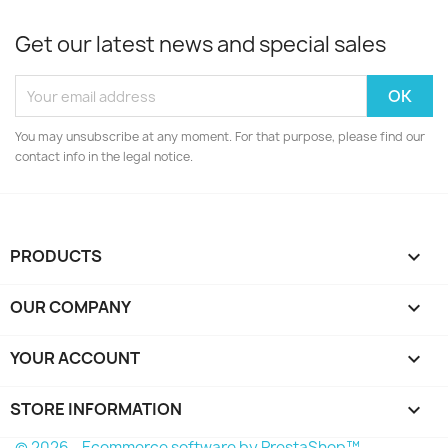
Get our latest news and special sales
You may unsubscribe at any moment. For that purpose, please find our
contact info in the legal notice.
PRODUCTS

OUR COMPANY

YOUR ACCOUNT

STORE INFORMATION
keyboard_arrow_down
© 2026 - Ecommerce software by PrestaShop™