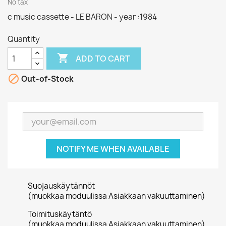
No tax
c music cassette - LE BARON - year :1984
Quantity

ADD TO CART

Out-of-Stock
NOTIFY ME WHEN AVAILABLE
Suojauskäytännöt
(muokkaa moduulissa Asiakkaan vakuuttaminen)
Toimituskäytäntö
(muokkaa moduulissa Asiakkaan vakuuttaminen)