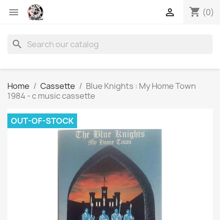
shopping_cart


(0)
search
Home
Cassette
Blue Knights : My Home Town
1984 - c music cassette
OUT-OF-STOCK