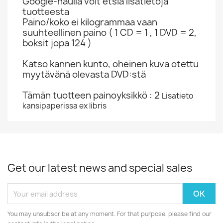
Google-haulla voit etsiä lisätietoja
tuotteesta
Paino/koko ei kilogrammaa vaan
suuhteellinen paino ( 1 CD = 1 , 1 DVD = 2,
boksit jopa 124 )
Katso kannen kunto, oheinen kuva otettu
myytävänä olevasta DVD:stä
Tämän tuotteen painoyksikkö : 2
Lisatieto
kansipaperissa ex libris
Get our latest news and special sales
You may unsubscribe at any moment. For that purpose, please find our