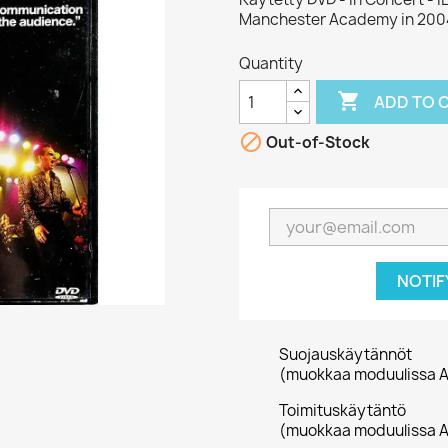
Manchester Academy in 200
Quantity

ADD TO 

Out-of-Stock
NOTIF
Suojauskäytännöt
(muokkaa moduulissa A
Toimituskäytäntö
(muokkaa moduulissa A