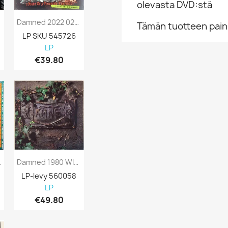
olevasta DVD:stä
Damned 2022 0216982EMU A Night Of A...
Tämän tuotteen paino
LP SKU 545726
LP
€39.80
ock Rules...
Damned 1980 WIKM2 91 The Black Album 2LP...
LP-levy 560058
LP
€49.80