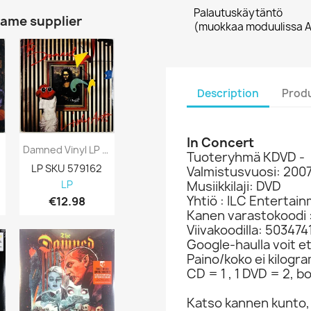
Palautuskäytäntö
same supplier
(muokkaa moduulissa A
Description
Produ
In Concert
Damned Vinyl LP Lively Arts 10-Inch LP...
Tuoteryhmä KDVD -
LP SKU 579162
Valmistusvuosi: 200
Musiikkilaji: DVD
LP
Yhtiö : ILC Entertai
€12.98
Kanen varastokoodi 
Viivakoodilla: 50347
Google-haulla voit et
Paino/koko ei kilogr
CD = 1 , 1 DVD = 2, bo
Katso kannen kunto,