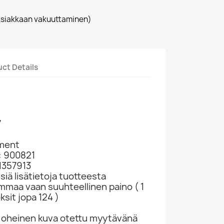
siakkaan vakuuttaminen)
ct Details
7
nment
: 900821
41357913
siä lisätietoja tuotteesta
ammaa vaan suuhteellinen paino ( 1
ksit jopa 124 )
 oheinen kuva otettu myytävänä