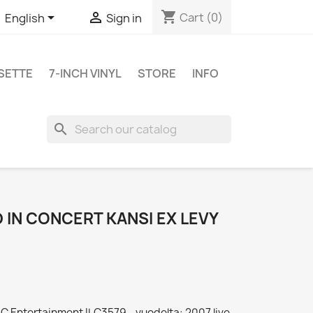
shopping_cart


Cart
(0)
English
Sign in
SETTE
7-INCH VINYL
STORE
INFO
search
 IN CONCERT KANSI EX LEVY
LC Entertainment ILC3579 - vuodelta: 2007 live