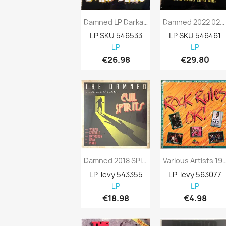
Damned LP Darkadelic Vinyyli LP
Damned 2022 0219828EMU AD 2022 (O2 Apollo...
LP SKU 546533
LP SKU 546461
LP
LP
€26.98
€29.80
Damned 2018 SPINE734043 Evil Spirits LP
Various Artists 1980’s DIN 034 R
LP-levy 543355
LP-levy 563077
LP
LP
€18.98
€4.98