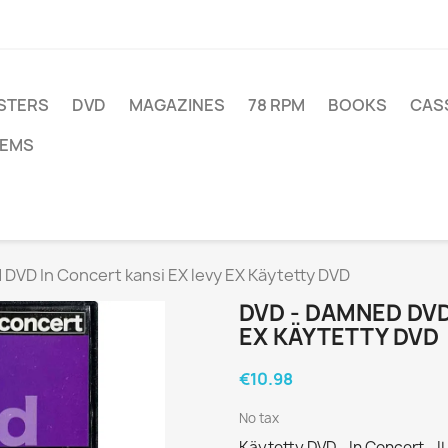
STERS
DVD
MAGAZINES
78 RPM
BOOKS
CAS
TEMS
DVD In Concert kansi EX levy EX Käytetty DVD
DVD - DAMNED DVD
EX KÄYTETTY DVD
€10.98
No tax
Käytetty DVD - In Concert - I