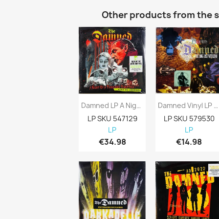
Other products from the 
Damned LP A Night Of A Thousand Vampires...
Damned Vinyl LP Best Of Vol 1½ - The Long...
LP SKU 547129
LP SKU 579530
LP
LP
€34.98
€14.98