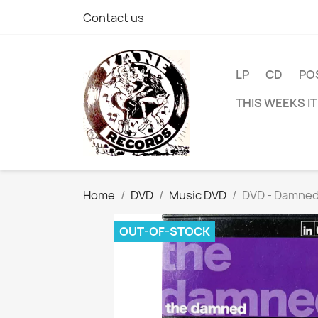
Contact us
LP
CD
PO
THIS WEEKS I
Home
DVD
Music DVD
DVD - Damned 
OUT-OF-STOCK