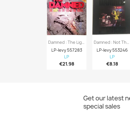
Damned : The Light At The End Of The...
Damned : Not The Captains Birthday Party -...
LP-levy 557283
LP-levy 553246
LP
LP
€21.98
€8.18
Get our latest 
special sales