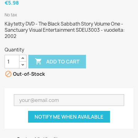
€5.98
No tax
Käytetty DVD - The Black Sabbath Story Volume One -
Sanctuary Visual Entertainment SDEU3003 - vuodelta:
2002
Quantity

ADD TO CART

Out-of-Stock
NOTIFY ME WHEN AVAILABLE