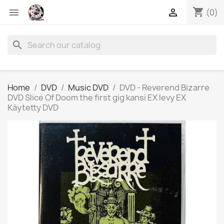
shopping_cart


(0)
search
Home
DVD
Music DVD
DVD - Reverend Bizarre
DVD Slice Of Doom the first gig kansi EX levy EX
Käytetty DVD