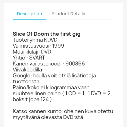
Description
Product Details
Slice Of Doom the first gig
Tuoteryhmä KDVD -
Valmistusvuosi: 1999
Musiikkilaji: DVD
Yhtiö : SVART
Kanen varastokoodi : 900866
Viivakoodilla:
Google-haulla voit etsiä lisätietoja
tuotteesta
Paino/koko ei kilogrammaa vaan
suuhteellinen paino ( 1 CD = 1 , 1 DVD = 2,
boksit jopa 124 )
Katso kannen kunto, oheinen kuva otettu
myytävänä olevasta DVD:stä