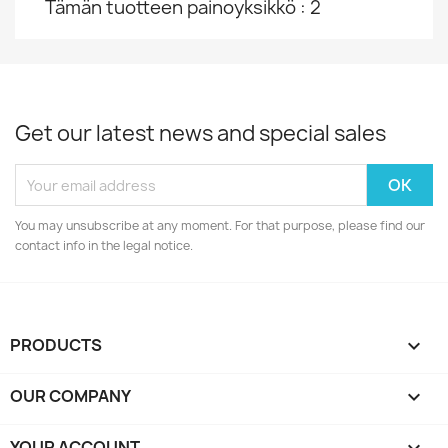
Tämän tuotteen painoyksikkö : 2
Get our latest news and special sales
You may unsubscribe at any moment. For that purpose, please find our
contact info in the legal notice.
PRODUCTS

OUR COMPANY

YOUR ACCOUNT