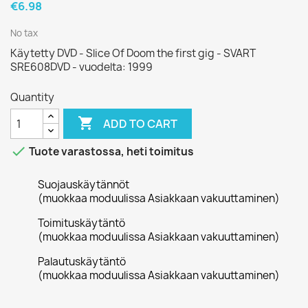
€6.98
No tax
Käytetty DVD - Slice Of Doom the first gig - SVART
SRE608DVD - vuodelta: 1999
Quantity

ADD TO CART

Tuote varastossa, heti toimitus
Suojauskäytännöt
(muokkaa moduulissa Asiakkaan vakuuttaminen)
Toimituskäytäntö
(muokkaa moduulissa Asiakkaan vakuuttaminen)
Palautuskäytäntö
(muokkaa moduulissa Asiakkaan vakuuttaminen)