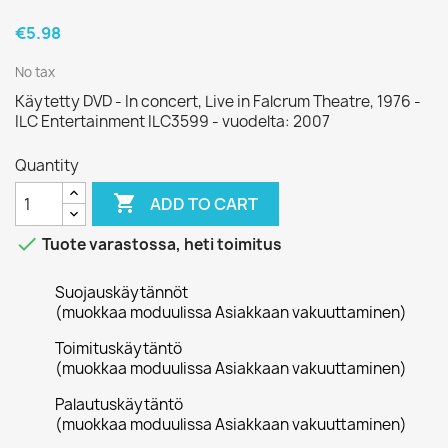
€5.98
No tax
Käytetty DVD - In concert, Live in Falcrum Theatre, 1976 -
ILC Entertainment ILC3599 - vuodelta: 2007
Quantity

ADD TO CART

Tuote varastossa, heti toimitus
Suojauskäytännöt
(muokkaa moduulissa Asiakkaan vakuuttaminen)
Toimituskäytäntö
(muokkaa moduulissa Asiakkaan vakuuttaminen)
Palautuskäytäntö
(muokkaa moduulissa Asiakkaan vakuuttaminen)