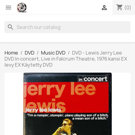
shopping_cart


(0)
search
Home
DVD
Music DVD
DVD - Lewis Jerry Lee
DVD In concert, Live in Falcrum Theatre, 1976 kansi EX
levy EX Käytetty DVD