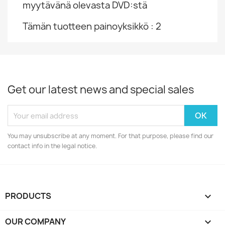
myytävänä olevasta DVD:stä
Tämän tuotteen painoyksikkö : 2
Get our latest news and special sales
You may unsubscribe at any moment. For that purpose, please find our
contact info in the legal notice.
PRODUCTS

OUR COMPANY
