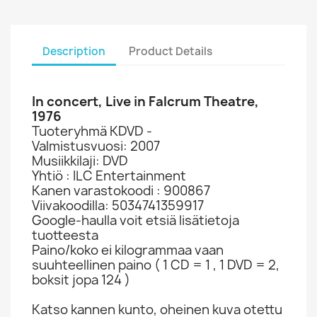
Description
Product Details
In concert, Live in Falcrum Theatre,
1976
Tuoteryhmä KDVD -
Valmistusvuosi: 2007
Musiikkilaji: DVD
Yhtiö : ILC Entertainment
Kanen varastokoodi : 900867
Viivakoodilla: 5034741359917
Google-haulla voit etsiä lisätietoja
tuotteesta
Paino/koko ei kilogrammaa vaan
suuhteellinen paino ( 1 CD = 1 , 1 DVD = 2,
boksit jopa 124 )
Katso kannen kunto, oheinen kuva otettu