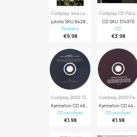
Coldplay, Viva La Vida Käytetty Juliste...
Coldplay CD Parachutes Kansi EX
juliste SKU 842810
CD SKU 374970
Posters
CD
€9.98
€3.98
Coldplay 2002 72435405042 A Rush Of Blood...
Coldplay 2000 Parachutes CD
Kanneton CD 465809
Kanneton CD 447942
CD no cover
CD no cover
€1.98
€1.98