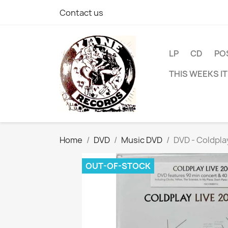
Contact us
LP
CD
PO
THIS WEEKS I
Home
DVD
Music DVD
DVD - Coldpla
OUT-OF-STOCK