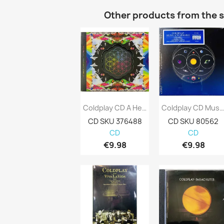
Other products from the 
Coldplay CD A Head Full Of Dreams CD...
Coldplay CD Music Of The Spheres 
CD SKU 376488
CD SKU 80562
CD
CD
€9.98
€9.98