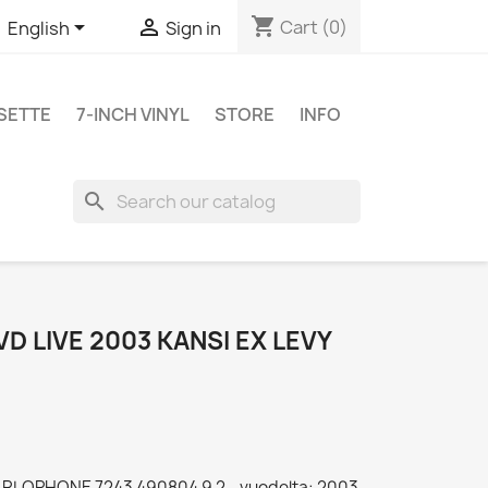
shopping_cart


Cart
(0)
English
Sign in
SETTE
7-INCH VINYL
STORE
INFO
search
D LIVE 2003 KANSI EX LEVY
PARLOPHONE 7243 490804 9 2 - vuodelta: 2003