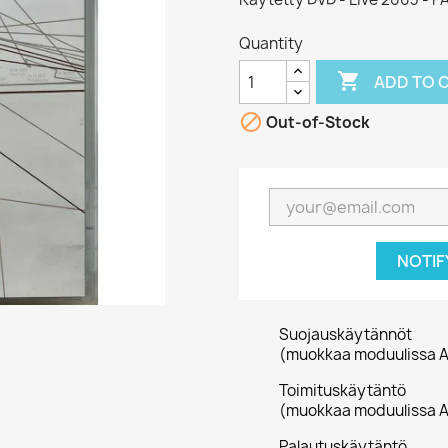
Quantity

ADD TO 

Out-of-Stock
NOTIF
Suojauskäytännöt
(muokkaa moduulissa A
Toimituskäytäntö
(muokkaa moduulissa A
Palautuskäytäntö