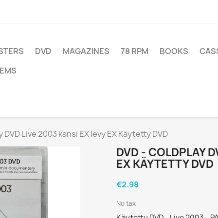
STERS
DVD
MAGAZINES
78 RPM
BOOKS
CAS
TEMS
y DVD Live 2003 kansi EX levy EX Käytetty DVD
DVD - COLDPLAY DV
EX KÄYTETTY DVD
€2.98
No tax
Käytetty DVD - Live 2003 - 