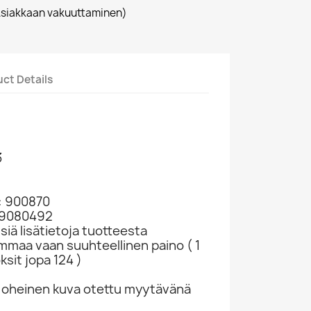
siakkaan vakuuttaminen)
ct Details
3
: 900870
349080492
siä lisätietoja tuotteesta
ammaa vaan suuhteellinen paino ( 1
ksit jopa 124 )
 oheinen kuva otettu myytävänä