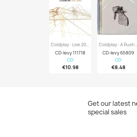
Coldplay : Live 2003 + DVD - CD
Coldplay : A Rush Of Blood To Hea
CD-levy 111718
CD-levy 65809
CD
CD
€10.98
€8.48
Get our latest 
special sales