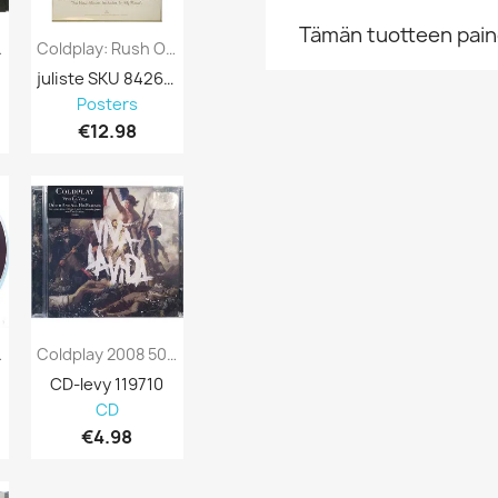
Tämän tuotteen paino
 Levy EX...
Coldplay: Rush Of Blood To The Head...
juliste SKU 842601
Posters
€12.98
 No Sleeve
Coldplay 2008 50999 216888 0 5 Viva La...
CD-levy 119710
CD
€4.98