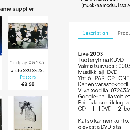
(muokkaa moduulissa A
same supplier
Description
Produ
Live 2003
Tuoteryhmä KDVD -
CD
Coldplay, X & Y Käytetty Juliste...
Valmistusvuosi: 200
juliste SKU 842818
Musiikkilaji: DVD
Posters
Yhtiö : PARLOPHONE
Kanen varastokoodi 
€9.98
Viivakoodilla: 0724
Google-haulla voit et
Paino/koko ei kilogr
CD = 1 , 1 DVD = 2, bo
Katso kannen kunto,
olevasta DVD:stä