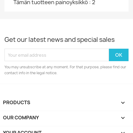
Tämän tuotteen painoyksikkö : 2
Get our latest news and special sales
You may unsubscribe at any moment. For that purpose, please find our
contact info in the legal notice.
PRODUCTS

OUR COMPANY

YOUR ACCOUNT