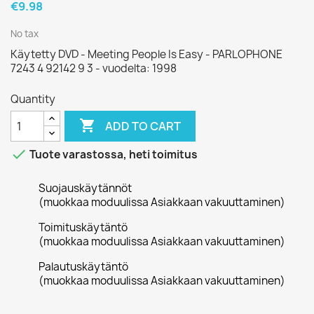
€9.98
No tax
Käytetty DVD - Meeting People Is Easy - PARLOPHONE
7243 4 92142 9 3 - vuodelta: 1998
Quantity

ADD TO CART

Tuote varastossa, heti toimitus
Suojauskäytännöt
(muokkaa moduulissa Asiakkaan vakuuttaminen)
Toimituskäytäntö
(muokkaa moduulissa Asiakkaan vakuuttaminen)
Palautuskäytäntö
(muokkaa moduulissa Asiakkaan vakuuttaminen)