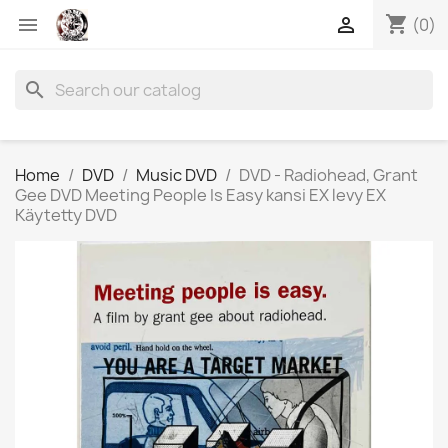
shopping_cart


(0)
search
Home
DVD
Music DVD
DVD - Radiohead, Grant
Gee DVD Meeting People Is Easy kansi EX levy EX
Käytetty DVD