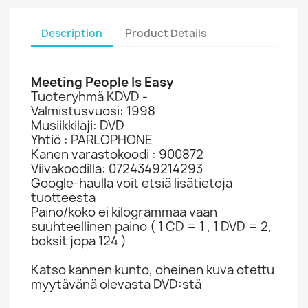
Description
Product Details
Meeting People Is Easy
Tuoteryhmä KDVD -
Valmistusvuosi: 1998
Musiikkilaji: DVD
Yhtiö : PARLOPHONE
Kanen varastokoodi : 900872
Viivakoodilla: 0724349214293
Google-haulla voit etsiä lisätietoja
tuotteesta
Paino/koko ei kilogrammaa vaan
suuhteellinen paino ( 1 CD = 1 , 1 DVD = 2,
boksit jopa 124 )
Katso kannen kunto, oheinen kuva otettu
myytävänä olevasta DVD:stä