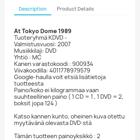
Description
Product Details
At Tokyo Dome 1989
Tuoteryhmä KDVD -
Valmistusvuosi: 2007
Musiikkilaji: DVD
Yhtiö : MC
Kanen varastokoodi : 900934
Viivakoodilla: 4011778979579
Google-haulla voit etsiä lisätietoja
tuotteesta
Paino/koko ei kilogrammaa vaan
suuhteellinen paino ( 1 CD = 1 , 1 DVD = 2,
boksit jopa 124 )
Katso kannen kunto, oheinen kuva otettu
myytävänä olevasta DVD:stä
Tämän tuotteen painoyksikkö : 2