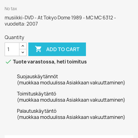
No tax
musiikki-DVD - At Tokyo Dome 1989 - MC MC 6312 -
vuodelta: 2007
Quantity

ADD TO CART

Tuote varastossa, heti toimitus
Suojauskäytännöt
(muokkaa moduulissa Asiakkaan vakuuttaminen)
Toimituskäytäntö
(muokkaa moduulissa Asiakkaan vakuuttaminen)
Palautuskäytäntö
(muokkaa moduulissa Asiakkaan vakuuttaminen)