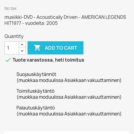
No tax
musiikki-DVD - Acoustically Driven - AMERICAN LEGENDS
HIT1977 - vuodelta: 2005
Quantity

ADD TO CART

Tuote varastossa, heti toimitus
Suojauskäytännöt
(muokkaa moduulissa Asiakkaan vakuuttaminen)
Toimituskäytäntö
(muokkaa moduulissa Asiakkaan vakuuttaminen)
Palautuskäytäntö
(muokkaa moduulissa Asiakkaan vakuuttaminen)