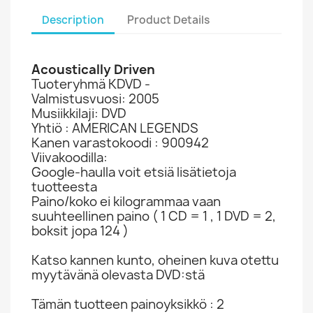
Description
Product Details
Acoustically Driven
Tuoteryhmä KDVD -
Valmistusvuosi: 2005
Musiikkilaji: DVD
Yhtiö : AMERICAN LEGENDS
Kanen varastokoodi : 900942
Viivakoodilla:
Google-haulla voit etsiä lisätietoja
tuotteesta
Paino/koko ei kilogrammaa vaan
suuhteellinen paino ( 1 CD = 1 , 1 DVD = 2,
boksit jopa 124 )
Katso kannen kunto, oheinen kuva otettu
myytävänä olevasta DVD:stä
Tämän tuotteen painoyksikkö : 2