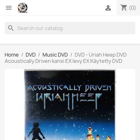
shopping_cart


(0)
search
Home
DVD
Music DVD
DVD - Uriah Heep DVD
Acoustically Driven kansi EX levy EX Käytetty DVD