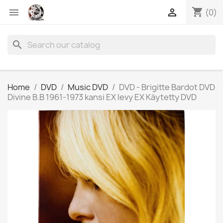
shopping_cart


(0)
search
Home
DVD
Music DVD
DVD - Brigitte Bardot DVD
Divine B.B 1961-1973 kansi EX levy EX Käytetty DVD