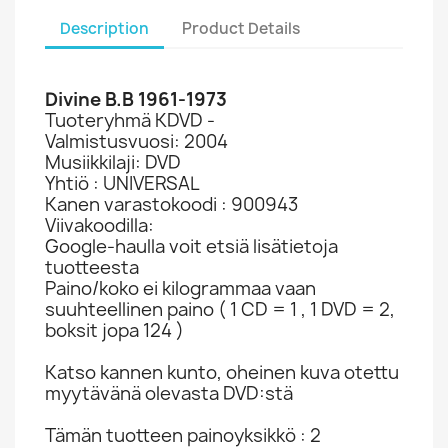
Description
Product Details
Divine B.B 1961-1973
Tuoteryhmä KDVD -
Valmistusvuosi: 2004
Musiikkilaji: DVD
Yhtiö : UNIVERSAL
Kanen varastokoodi : 900943
Viivakoodilla:
Google-haulla voit etsiä lisätietoja
tuotteesta
Paino/koko ei kilogrammaa vaan
suuhteellinen paino ( 1 CD = 1 , 1 DVD = 2,
boksit jopa 124 )
Katso kannen kunto, oheinen kuva otettu
myytävänä olevasta DVD:stä
Tämän tuotteen painoyksikkö : 2