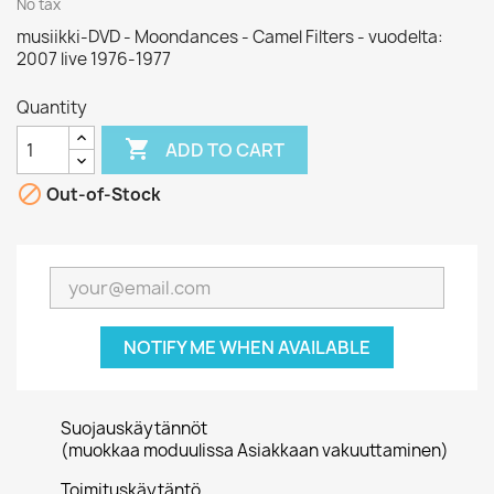
No tax
musiikki-DVD - Moondances - Camel Filters - vuodelta:
2007 live 1976-1977
Quantity

ADD TO CART

Out-of-Stock
NOTIFY ME WHEN AVAILABLE
Suojauskäytännöt
(muokkaa moduulissa Asiakkaan vakuuttaminen)
Toimituskäytäntö