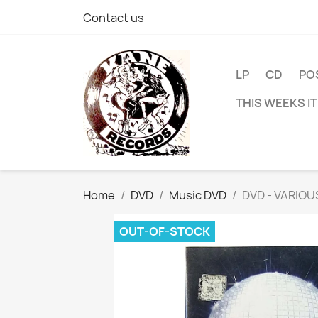
Contact us
LP
CD
PO
THIS WEEKS I
Home
DVD
Music DVD
DVD - VARIOUS
OUT-OF-STOCK