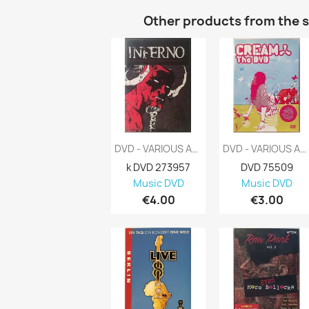
Other products from the 
DVD - VARIOUS ARTISTS : INFERNO -METAL...
DVD - VARIOUS ARTISTS : CREAM THE DVD 90...
k DVD 273957
DVD 75509
Music DVD
Music DVD
€4.00
€3.00