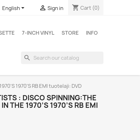
shopping_cart


Cart
(0)
English
Sign in
SETTE
7-INCH VINYL
STORE
INFO
search
70’S 1970’S RB EMI tuotelaji: DVD
TISTS : DISCO SPINNING:THE
IN THE 1970’S 1970’S RB EMI