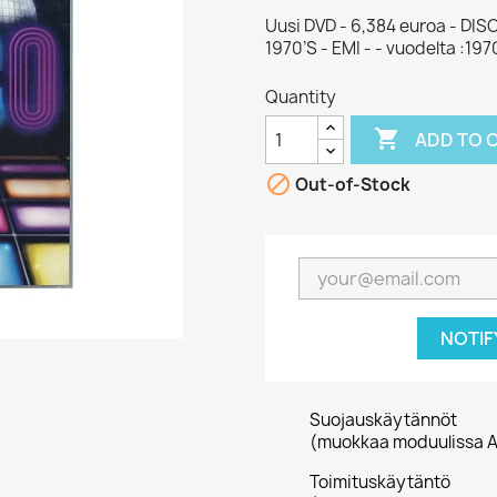
Uusi DVD - 6,384 euroa - D
1970’S - EMI - - vuodelta :197
Quantity

ADD TO 

Out-of-Stock
NOTIF
Suojauskäytännöt
(muokkaa moduulissa A
Toimituskäytäntö