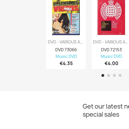
DVD - VARIOUS ARTISTS : ROCK -UNCENSORED...
DVD - VARIOUS ARTISTS : M. O. S. -WORLD’S...
DVD 73066
DVD 72153
Music DVD
Music DVD
€4.35
€4.00
Get our latest 
special sales