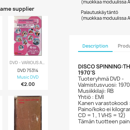
(muokkaa moduulissa A
same supplier
Palautuskäytäntö
(muokkaa moduulissa A
Description
Produ
DVD - VARIOUS ARTISTS : EUROSONG FOR KIDS...
DVD - VARIOUS ARTISTS : LIVE 8 PARIS:...
DISCO SPINNING:TH
DVD 75314
DVD 74262
1970’S
Music DVD
Music DVD
Tuoteryhmä DVD -
€2.00
€3.00
Valmistusvuosi: 1970
Musiikkilaji: RB
Yhtiö : EMI
Kanen varastokoodi 
Paino/koko ei kilogr
CD = 1 , 1 VHS = 12)
Tämän tuotteen paino