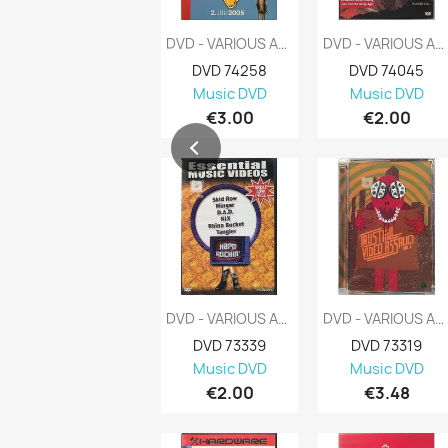
DVD - VARIOUS ARTISTS : LIVE 8 BERLIN 2...
DVD - VARIOUS ARTISTS : RAW PUNK VOL. 2 -...
DVD 74258
DVD 74045
Music DVD
Music DVD
€3.00
€2.00
DVD - VARIOUS ARTISTS : ESSENTIAL MUSIC...
DVD - VARIOUS ARTISTS : TRUSTKILL VISEO...
DVD 73339
DVD 73319
Music DVD
Music DVD
€2.00
€3.48