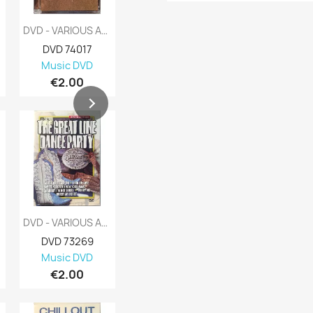
DVD - VARIOUS ARTISTS : FUTURE CLASSIC...
DVD - VARIOUS ARTISTS : PIONEERS OF...
DVD 74017
DVD 73592
Music DVD
Music DVD
€2.00
€3.00
DVD - VARIOUS ARTISTS : GREAT LINE DANCE...
DVD - VARIOUS ARTISTS : HIP HOP...
DVD 73269
DVD 73070
Music DVD
Music DVD
€2.00
€3.48