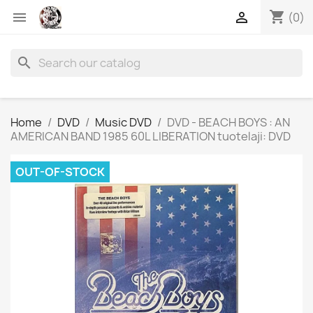
shopping_cart


(0)
search
Home
DVD
Music DVD
DVD - BEACH BOYS : AN
AMERICAN BAND 1985 60L LIBERATION tuotelaji: DVD
OUT-OF-STOCK