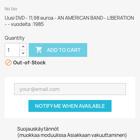
No tax
Uusi DVD - 11,98 euroa - AN AMERICAN BAND - LIBERATION
- - vuodelta :1985
Quantity

ADD TO CART

Out-of-Stock
NOTIFY ME WHEN AVAILABLE
Suojauskäytännöt
(muokkaa moduulissa Asiakkaan vakuuttaminen)