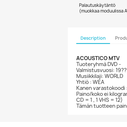
Palautuskäytäntö
(muokkaa moduulissa A
Description
Produ
ACOUSTICO MTV
Tuoteryhmä DVD -
Valmistusvuosi: 19??
Musiikkilaji: WORLD
Yhtiö : WEA
Kanen varastokoodi 
Paino/koko ei kilogr
CD = 1 , 1 VHS = 12)
Tämän tuotteen paino