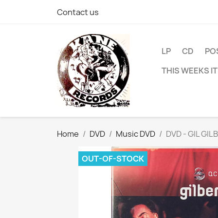
Contact us
LP
CD
PO
THIS WEEKS I
Home
DVD
Music DVD
DVD - GIL GI
OUT-OF-STOCK