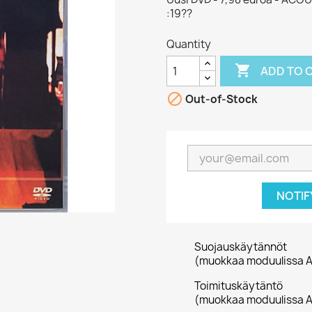
:19??
Quantity

ADD TO 

Out-of-Stock
NOTIF
Suojauskäytännöt
(muokkaa moduulissa A
Toimituskäytäntö
(muokkaa moduulissa A