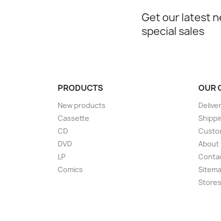
Get our latest 
special sales
PRODUCTS
OUR 
New products
Delive
Cassette
Shippi
CD
Custom
DVD
About
LP
Conta
Comics
Sitem
Store