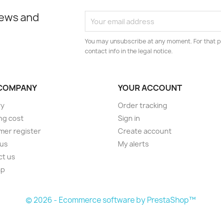
news and
You may unsubscribe at any moment. For that p
contact info in the legal notice.
COMPANY
YOUR ACCOUNT
ry
Order tracking
ng cost
Sign in
er register
Create account
 us
My alerts
ct us
ap
s
© 2026 - Ecommerce software by PrestaShop™