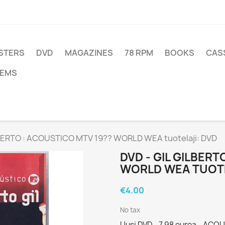
STERS
DVD
MAGAZINES
78 RPM
BOOKS
CAS
TEMS
LBERTO : ACOUSTICO MTV 19?? WORLD WEA tuotelaji: DVD
DVD - GIL GILBERT
WORLD WEA TUOTE
€4.00
No tax
Uusi DVD - 7,98 euroa - ACO