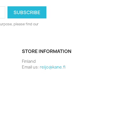
urpose, please find our
STORE INFORMATION
Finland
Email us:
reijo@kane.fi