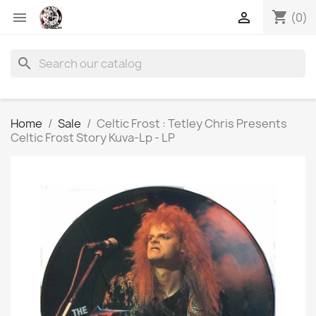
shopping_cart


(0)
search
Home
Sale
Celtic Frost : Tetley Chris Presents
Celtic Frost Story Kuva-Lp - LP