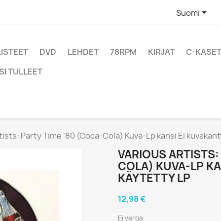

Suomi
LISTEET
DVD
LEHDET
78RPM
KIRJAT
C-KASET
SI TULLEET
tists: Party Time ‘80 (Coca-Cola) Kuva-Lp kansi Ei kuvakant
VARIOUS ARTISTS:
COLA) KUVA-LP KA
KÄYTETTY LP
12,98 €
Ei veroa