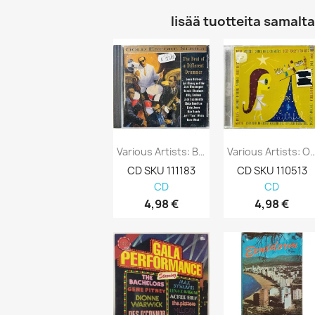
lisää tuotteita samalta 
Various Artists: Beat Of A Different...
Various Artists: O Come All Ye 
CD SKU 111183
CD SKU 110513
CD
CD
4,98 €
4,98 €