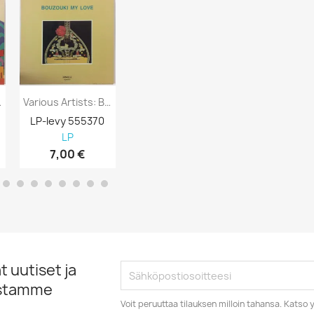
Of Today...
Various Artists: Bouzouki My Love Kansi...
Various Artists: New Hits For You And...
LP-levy 555370
LP-levy 555369
LP-levy 555
LP
LP
LP
7,00 €
5,00 €
6,00 €
 uutiset ja
istamme
Voit peruuttaa tilauksen milloin tahansa. Kats