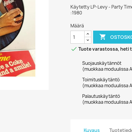
Käytetty LP-Levy - Party Tim
:1980
Määrä

OSTOSKO

Tuote varastossa, heti 
Suojauskäytännöt
(muokkaa moduulissa A
Toimituskäytäntö
(muokkaa moduulissa A
Palautuskäytäntö
(muokkaa moduulissa A
Kuvaus
Tuotetied