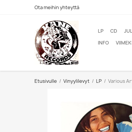
Ota meihin yhteyttä
LP
CD
JU
INFO
VIIMEK
Etusivulle
Vinyylilevyt
LP
Various Ar