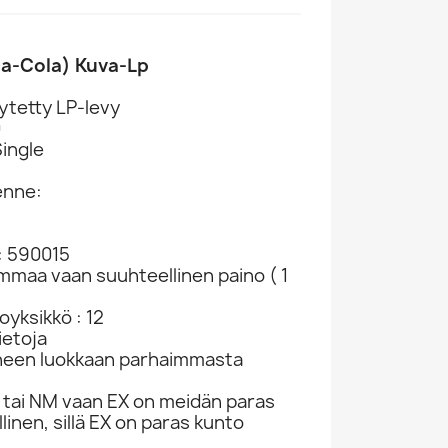
ca-Cola) Kuva-Lp
ytetty LP-levy
0
Single
enne:
Billy Riley, Johnny Carroll Ym. CD Red Hot...
Rainbow, Rush, Alice Cooper Ym. CD Wild At...
Sorrows, Searchers, Donovan Ym. CD Forty...
907
CD-levy 229047
CD-levy 363385
CD-levy 
: 590015
CD
CD
CD
ammaa vaan suuhteellinen paino ( 1
1,98 €
8,98 €
2,98
yksikkö : 12
ietoja
neen luokkaan parhaimmasta
tai NM vaan EX on meidän paras
linen, sillä EX on paras kunto