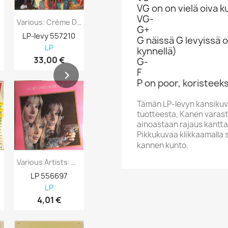
VG on on vielä oiva 
VG-
Various: Crème De La Crème Two: More...
Various Artists: Cruisin 1957 Kansi EX...
G+
LP-levy 557210
LP-levy 557730
LP-levy 557
G näissä G levyissä o
LP
LP
LP
kynnellä)
33,00 €
7,98 €
8,98 €
G-
F
P on poor, koristeeks
Tämän LP-levyn kansikuv
tuotteesta, Kanen varasto
ainoastaan rajaus kantta
Pikkukuvaa klikkaamalla 
kannen kunto.
acks...
Various Artists: World-Wide Movie And TV...
Various Artists: Svensktoppar Kansi EX-...
LP 556697
LP 556696
LP 556695
LP
LP
LP
4,01 €
4,01 €
4,98 €