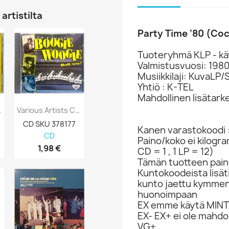
artistilta
Party Time ‘80 (Co
Tuoteryhmä KLP - kä
Valmistusvuosi: 198
Musiikkilaji: KuvaLP/
Yhtiö : K-TEL
Mahdollinen lisätark
Faithful:...
Various Artists CD 20 Classic Boogie...
Paco De Lucia, Leonard Cohen Ym. CD Poets...
CD SKU 378177
CD-levy 363537
CD-levy 363
Kanen varastokoodi 
CD
CD
CD
Paino/koko ei kilogr
1,98 €
12,98 €
5,98 €
CD = 1 , 1 LP = 12)
Tämän tuotteen paino
Kuntokoodeista lisät
kunto jaettu kymme
huonoimpaan
EX emme käytä MINT 
EX- EX+ ei ole mahdol
VG+