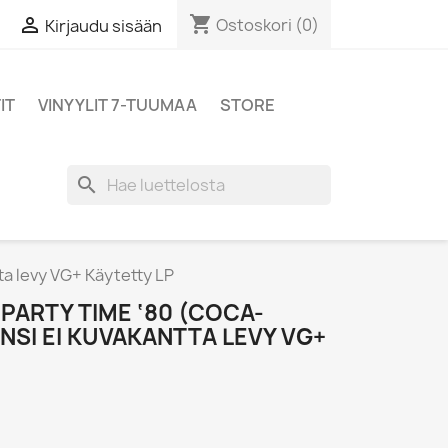
shopping_cart

Ostoskori
(0)
Kirjaudu sisään
IT
VINYYLIT 7-TUUMAA
STORE
search
ta levy VG+ Käytetty LP
 PARTY TIME ‘80 (COCA-
NSI EI KUVAKANTTA LEVY VG+