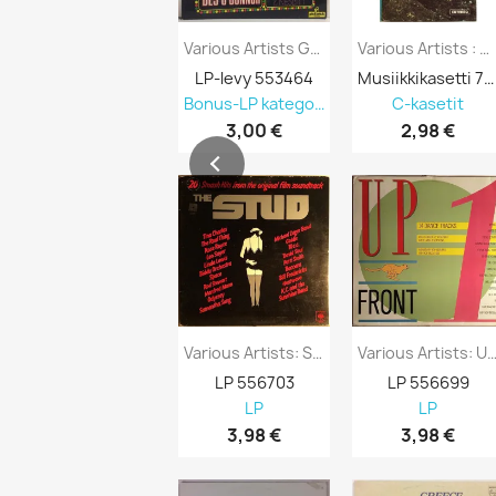
Various Artists Gala Performance -...
Various Artists : Benidorm - Kasetti
LP-levy 553464
Musiikkikasetti 751296
Bonus-LP kategoriasta 90% alennus
C-kasetit
3,00 €
2,98 €
Various Artists: Stud 20 Smash Hits From...
Various Artists: Upfront 14 Dance Tr
LP 556703
LP 556699
LP
LP
3,98 €
3,98 €