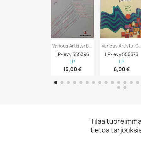
Various Artists: Bang & Olufsen Of Denmark...
Various Artists: Greece Songs 
LP-levy 555396
LP-levy 555373
LP
LP
15,00 €
6,00 €
Tilaa tuoreimmat
tietoa tarjouks