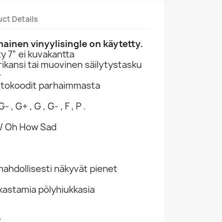
ct Details
inen vinyylisingle on käytetty.
 7” ei kuvakantta
ikansi tai muovinen säilytystasku
+
ntokoodit parhaimmasta
- , G+ , G , G- , F , P .
 / Oh How Sad
hdollisesti näkyvät pienet
kastamia pölyhiukkasia
2