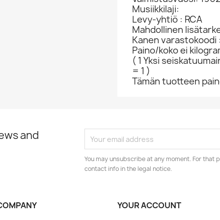
Musiikkilaji:
Levy-yhtiö : RCA
Mahdollinen lisätark
Kanen varastokoodi 
Paino/koko ei kilogr
( 1 Yksi seiskatuumai
= 1 )
Tämän tuotteen paino
news and
You may unsubscribe at any moment. For that p
contact info in the legal notice.
COMPANY
YOUR ACCOUNT