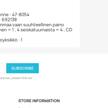
enne : 47-8054
: 692138
ammaa vaan suuhteellinen paino
nen = 1 , 4 seiskatuumaista = 4 , CD
yksikkö : 1
urpose, please find our
STORE INFORMATION