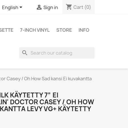
shopping_cart


Cart
(0)
English
Sign in
SETTE
7-INCH VINYL
STORE
INFO
search
ctor Casey / Oh How Sad kansi Ei kuvakantta
LK KÄYTETTY 7” EI
IN' DOCTOR CASEY / OH HOW
AKANTTA LEVY VG+ KÄYTETTY