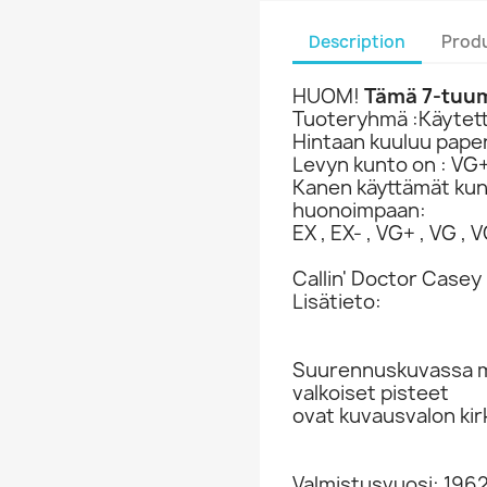
Description
Produ
HUOM!
Tämä 7-tuuma
Tuoteryhmä :Käytetty
Hintaan kuuluu paper
Levyn kunto on : VG
Kanen käyttämät ku
huonoimpaan:
EX , EX- , VG+ , VG , VG
Callin' Doctor Casey
Lisätieto:
Suurennuskuvassa ma
valkoiset pisteet
ovat kuvausvalon kir
Valmistusvuosi: 196