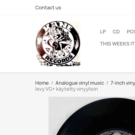
Contact us
LP
CD
PO
THIS WEEKS I
Home
Analogue vinyl music
7-inch viny
levy VG+ käytetty vinyylisin