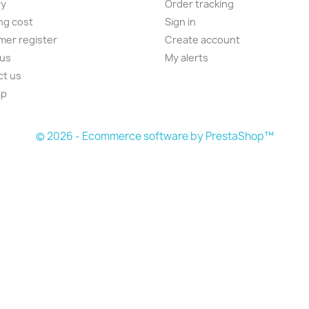
ry
Order tracking
ng cost
Sign in
er register
Create account
 us
My alerts
ct us
ap
s
© 2026 - Ecommerce software by PrestaShop™