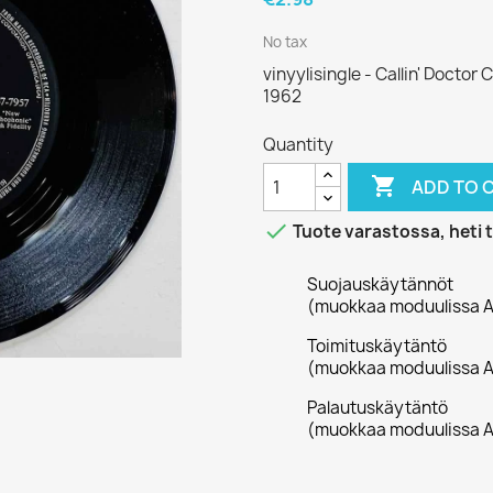
No tax
vinyylisingle - Callin' Docto
1962
Quantity

ADD TO 

Tuote varastossa, heti 
Suojauskäytännöt
(muokkaa moduulissa A
Toimituskäytäntö
(muokkaa moduulissa A
Palautuskäytäntö
(muokkaa moduulissa A