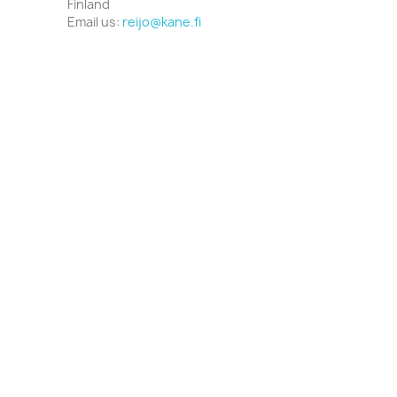
Finland
Email us:
reijo@kane.fi