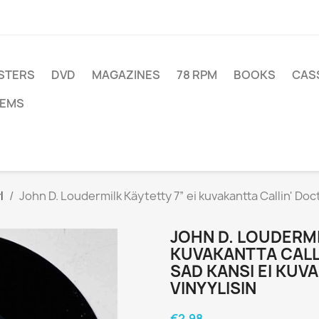
STERS
DVD
MAGAZINES
78 RPM
BOOKS
CAS
TEMS
l
John D. Loudermilk Käytetty 7” ei kuvakantta Callin' Do
JOHN D. LOUDERMI
KUVAKANTTA CALL
SAD KANSI EI KUV
VINYYLISIN
€2.98