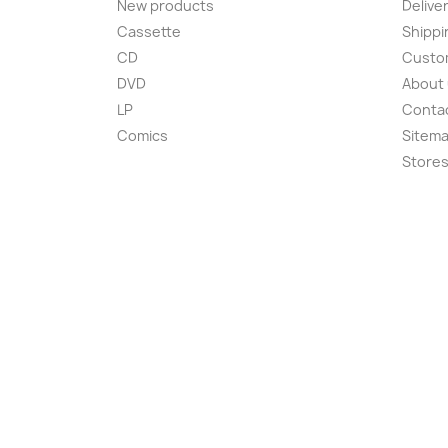
New products
Delive
Cassette
Shippi
CD
Custom
DVD
About
LP
Conta
Comics
Sitem
Store