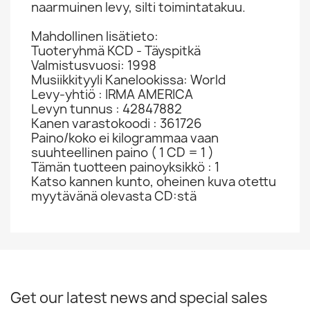
naarmuinen levy, silti toimintatakuu.
Mahdollinen lisätieto:
Tuoteryhmä KCD - Täyspitkä
Valmistusvuosi: 1998
Musiikkityyli Kanelookissa: World
Levy-yhtiö : IRMA AMERICA
Levyn tunnus : 42847882
Kanen varastokoodi : 361726
Paino/koko ei kilogrammaa vaan
suuhteellinen paino ( 1 CD = 1 )
Tämän tuotteen painoyksikkö : 1
Katso kannen kunto, oheinen kuva otettu
myytävänä olevasta CD:stä
Get our latest news and special sales