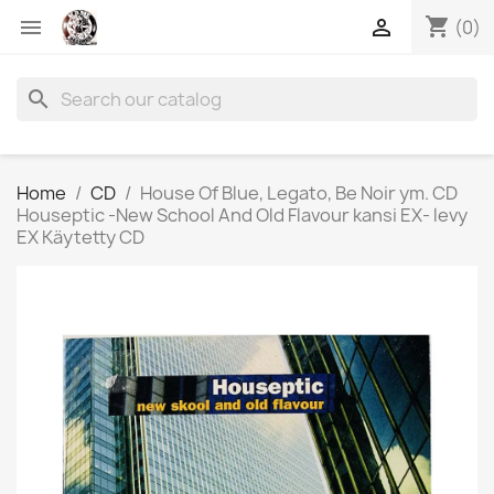
shopping_cart


(0)
search
Home
CD
House Of Blue, Legato, Be Noir ym. CD
Houseptic -New School And Old Flavour kansi EX- levy
EX Käytetty CD