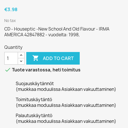
€3.98
No tax
CD - Houseptic -New School And Old Flavour - IRMA
AMERICA 42847882 - vuodelta: 1998,
Quantity

ADD TO CART

Tuote varastossa, heti toimitus
Suojauskäytännöt
(muokkaa moduulissa Asiakkaan vakuuttaminen)
Toimituskäytäntö
(muokkaa moduulissa Asiakkaan vakuuttaminen)
Palautuskäytäntö
(muokkaa moduulissa Asiakkaan vakuuttaminen)