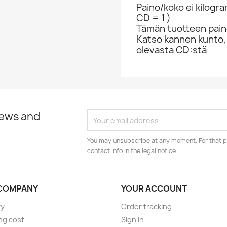
Paino/koko ei kilogr
CD = 1 )
Tämän tuotteen paino
Katso kannen kunto,
olevasta CD:stä
news and
You may unsubscribe at any moment. For that p
contact info in the legal notice.
COMPANY
YOUR ACCOUNT
ry
Order tracking
ng cost
Sign in