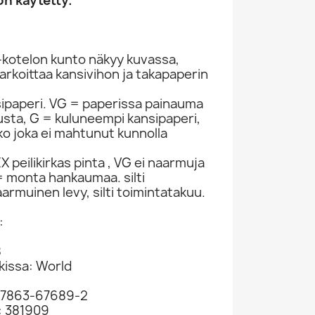
n käytetty.
-kotelon kunto näkyy kuvassa,
rkoittaa kansivihon ja takapaperin
sipaperi. VG = paperissa painauma
itusta, G = kuluneempi kansipaperi,
ko joka ei mahtunut kunnolla
 peilikirkas pinta , VG ei naarmuja
 monta hankaumaa. silti
armuinen levy, silti toimintatakuu.
:
8
kissa: World
07863-67689-2
: 381909