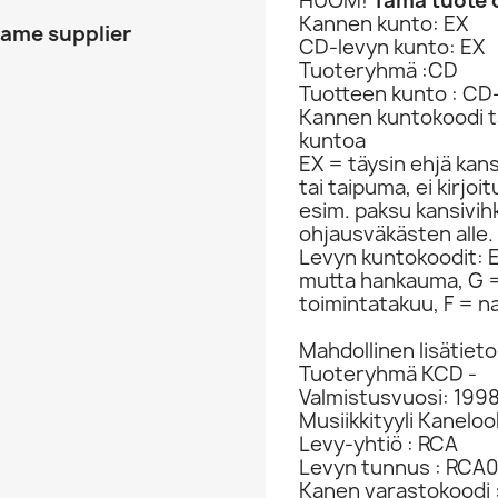
HUOM!
Tämä tuote o
Kannen kunto: EX
same supplier
CD-levyn kunto: EX
Tuoteryhmä :CD
Tuotteen kunto : CD
Kannen kuntokoodi ta
kuntoa
EX = täysin ehjä kan
tai taipuma, ei kirjo
esim. paksu kansivih
ohjausväkästen alle.
Levyn kuntokoodit: EX
mutta hankauma, G =
toimintatakuu, F = na
Mahdollinen lisätieto
Tuoteryhmä KCD -
Valmistusvuosi: 199
Musiikkityyli Kaneloo
Levy-yhtiö : RCA
Levyn tunnus : RCA
Kanen varastokoodi 