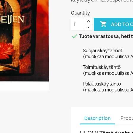
Quantity

ADD TO 

Tuote varastossa, heti 
Suojauskäytännöt
(muokkaa moduulissa A
Toimituskäytäntö
(muokkaa moduulissa A
Palautuskäytäntö
(muokkaa moduulissa A
Description
Produ