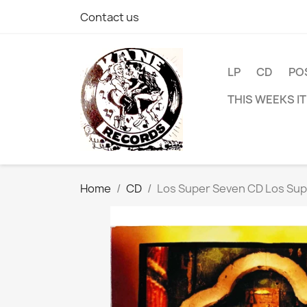
Contact us
LP
CD
PO
THIS WEEKS I
Home
CD
Los Super Seven CD Los Supe