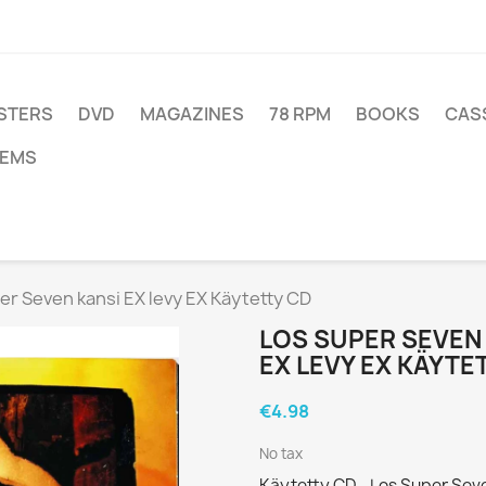
STERS
DVD
MAGAZINES
78 RPM
BOOKS
CAS
TEMS
r Seven kansi EX levy EX Käytetty CD
LOS SUPER SEVEN
EX LEVY EX KÄYTE
€4.98
No tax
Käytetty CD - Los Super Se