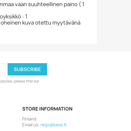
ammaa vaan suuhteellinen paino ( 1
yksikkö : 1
 oheinen kuva otettu myytävänä
urpose, please find our
STORE INFORMATION
Finland
Email us:
reijo@kane.fi