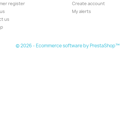
er register
Create account
 us
My alerts
ct us
ap
s
© 2026 - Ecommerce software by PrestaShop™