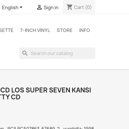
shopping_cart


Cart
(0)
English
Sign in
SETTE
7-INCH VINYL
STORE
INFO
search
 CD LOS SUPER SEVEN KANSI
TTY CD
ven - RCA RCA07863-67689-2 - vuodelta: 1998