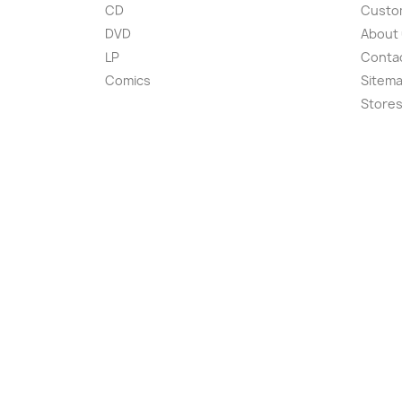
CD
Custom
DVD
About
LP
Conta
Comics
Sitem
Store