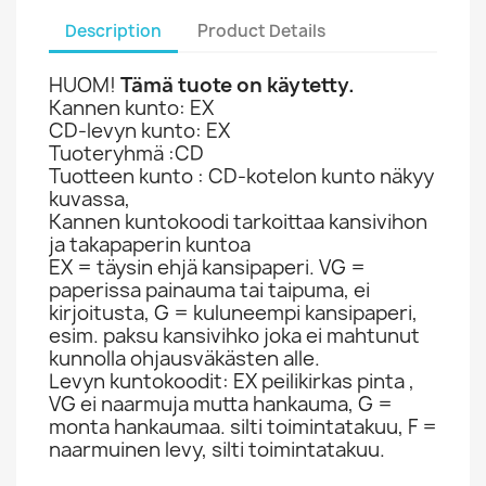
Description
Product Details
HUOM!
Tämä tuote on käytetty.
Kannen kunto: EX
CD-levyn kunto: EX
Tuoteryhmä :CD
Tuotteen kunto : CD-kotelon kunto näkyy
kuvassa,
Kannen kuntokoodi tarkoittaa kansivihon
ja takapaperin kuntoa
EX = täysin ehjä kansipaperi. VG =
paperissa painauma tai taipuma, ei
kirjoitusta, G = kuluneempi kansipaperi,
esim. paksu kansivihko joka ei mahtunut
kunnolla ohjausväkästen alle.
Levyn kuntokoodit: EX peilikirkas pinta ,
VG ei naarmuja mutta hankauma, G =
monta hankaumaa. silti toimintatakuu, F =
naarmuinen levy, silti toimintatakuu.