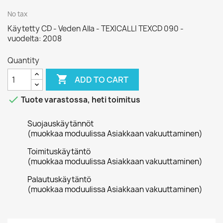
No tax
Käytetty CD - Veden Alla - TEXICALLI TEXCD 090 -
vuodelta: 2008
Quantity

ADD TO CART

Tuote varastossa, heti toimitus
Suojauskäytännöt
(muokkaa moduulissa Asiakkaan vakuuttaminen)
Toimituskäytäntö
(muokkaa moduulissa Asiakkaan vakuuttaminen)
Palautuskäytäntö
(muokkaa moduulissa Asiakkaan vakuuttaminen)