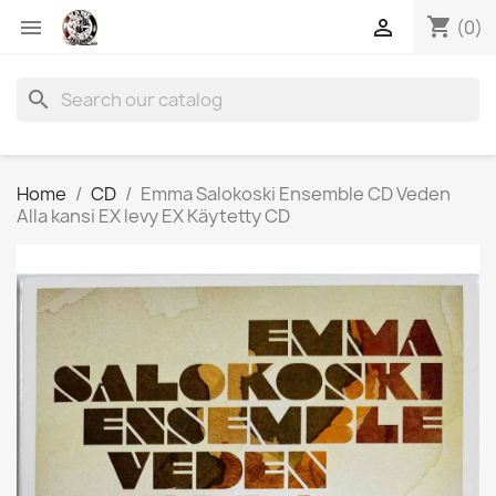
shopping_cart


(0)
search
Home
CD
Emma Salokoski Ensemble CD Veden
Alla kansi EX levy EX Käytetty CD