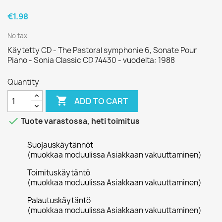
€1.98
No tax
Käytetty CD - The Pastoral symphonie 6, Sonate Pour
Piano - Sonia Classic CD 74430 - vuodelta: 1988
Quantity

ADD TO CART

Tuote varastossa, heti toimitus
Suojauskäytännöt
(muokkaa moduulissa Asiakkaan vakuuttaminen)
Toimituskäytäntö
(muokkaa moduulissa Asiakkaan vakuuttaminen)
Palautuskäytäntö
(muokkaa moduulissa Asiakkaan vakuuttaminen)