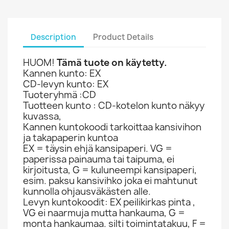
Description
Product Details
HUOM!
Tämä tuote on käytetty.
Kannen kunto: EX
CD-levyn kunto: EX
Tuoteryhmä :CD
Tuotteen kunto : CD-kotelon kunto näkyy
kuvassa,
Kannen kuntokoodi tarkoittaa kansivihon
ja takapaperin kuntoa
EX = täysin ehjä kansipaperi. VG =
paperissa painauma tai taipuma, ei
kirjoitusta, G = kuluneempi kansipaperi,
esim. paksu kansivihko joka ei mahtunut
kunnolla ohjausväkästen alle.
Levyn kuntokoodit: EX peilikirkas pinta ,
VG ei naarmuja mutta hankauma, G =
monta hankaumaa. silti toimintatakuu, F =