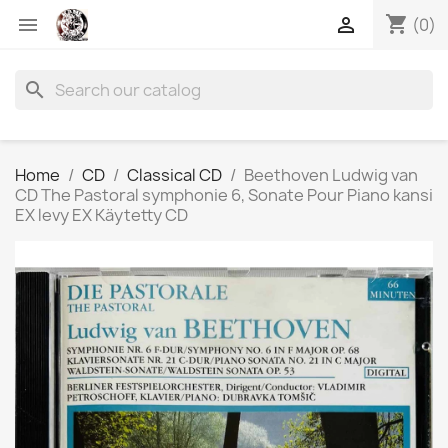
shopping_cart


(0)
search
Home
CD
Classical CD
Beethoven Ludwig van
CD The Pastoral symphonie 6, Sonate Pour Piano kansi
EX levy EX Käytetty CD