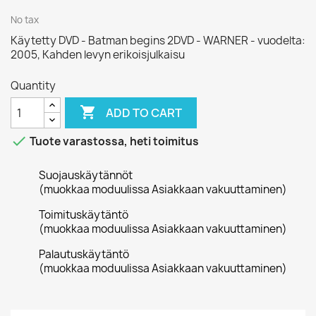
No tax
Käytetty DVD - Batman begins 2DVD - WARNER - vuodelta:
2005, Kahden levyn erikoisjulkaisu
Quantity

ADD TO CART

Tuote varastossa, heti toimitus
Suojauskäytännöt
(muokkaa moduulissa Asiakkaan vakuuttaminen)
Toimituskäytäntö
(muokkaa moduulissa Asiakkaan vakuuttaminen)
Palautuskäytäntö
(muokkaa moduulissa Asiakkaan vakuuttaminen)