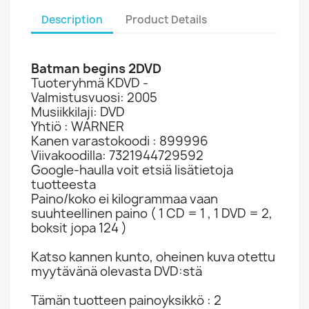
Description
Product Details
Batman begins 2DVD
Tuoteryhmä KDVD -
Valmistusvuosi: 2005
Musiikkilaji: DVD
Yhtiö : WARNER
Kanen varastokoodi : 899996
Viivakoodilla: 7321944729592
Google-haulla voit etsiä lisätietoja
tuotteesta
Paino/koko ei kilogrammaa vaan
suuhteellinen paino ( 1 CD = 1 , 1 DVD = 2,
boksit jopa 124 )
Katso kannen kunto, oheinen kuva otettu
myytävänä olevasta DVD:stä
Tämän tuotteen painoyksikkö : 2