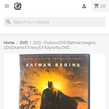
shopping_cart


(0)
search
Home
DVD
DVD - Elokuva DVD Batman begins
2DVD kansi EX levy EX Käytetty DVD