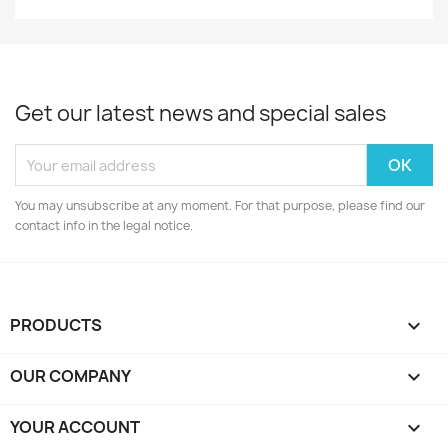
Get our latest news and special sales
You may unsubscribe at any moment. For that purpose, please find our
contact info in the legal notice.
PRODUCTS

OUR COMPANY

YOUR ACCOUNT
