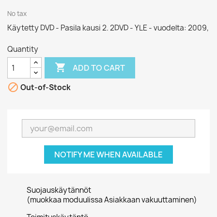
No tax
Käytetty DVD - Pasila kausi 2. 2DVD - YLE - vuodelta: 2009,
Quantity

ADD TO CART

Out-of-Stock
NOTIFY ME WHEN AVAILABLE
Suojauskäytännöt
(muokkaa moduulissa Asiakkaan vakuuttaminen)