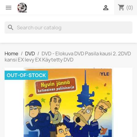
shopping_cart


(0)
search
Home
DVD
DVD - Elokuva DVD Pasila kausi 2. 2DVD
kansi EX levy EX Käytetty DVD
OUT-OF-STOCK