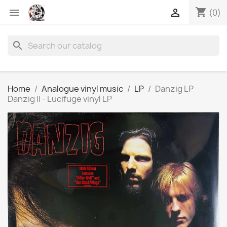
shopping_cart


(0)
search
Home
Analogue vinyl music
LP
Danzig LP
Danzig II - Lucifuge vinyl LP