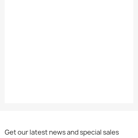
Foreign
Ulkomainen
Styles
Heavy
Decade
90-Luku
Year
1990
EAN13
0602478376337
Get our latest news and special sales