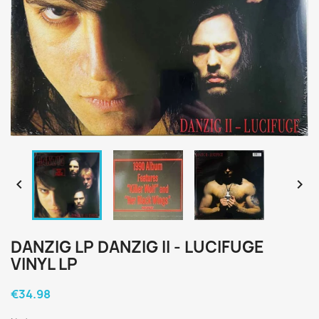


DANZIG LP DANZIG II - LUCIFUGE
VINYL LP
€34.98