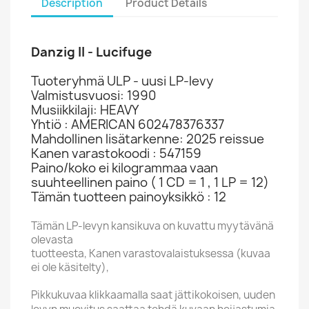
Description
Product Details
Danzig II - Lucifuge
Tuoteryhmä ULP - uusi LP-levy
Valmistusvuosi: 1990
Musiikkilaji: HEAVY
Yhtiö : AMERICAN 602478376337
Mahdollinen lisätarkenne: 2025 reissue
Kanen varastokoodi : 547159
Paino/koko ei kilogrammaa vaan
suuhteellinen paino ( 1 CD = 1 , 1 LP = 12)
Tämän tuotteen painoyksikkö : 12
Tämän LP-levyn kansikuva on kuvattu myytävänä
olevasta
tuotteesta, Kanen varastovalaistuksessa (kuvaa
ei ole käsitelty),
Pikkukuvaa klikkaamalla saat jättikokoisen, uuden