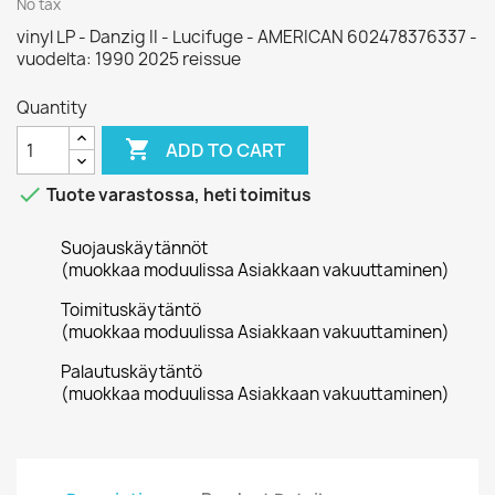
No tax
vinyl LP - Danzig II - Lucifuge - AMERICAN 602478376337 -
vuodelta: 1990 2025 reissue
Quantity

ADD TO CART

Tuote varastossa, heti toimitus
Suojauskäytännöt
(muokkaa moduulissa Asiakkaan vakuuttaminen)
Toimituskäytäntö
(muokkaa moduulissa Asiakkaan vakuuttaminen)
Palautuskäytäntö
(muokkaa moduulissa Asiakkaan vakuuttaminen)