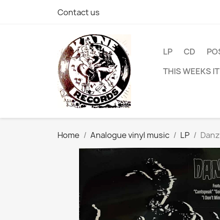
Contact us
LP
CD
PO
THIS WEEKS I
Home
Analogue vinyl music
LP
Danzi