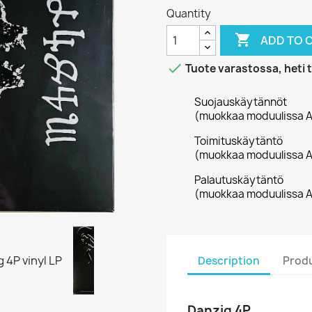
Quantity

ADD TO 

Tuote varastossa, heti 
Suojauskäytännöt
(muokkaa moduulissa A
Toimituskäytäntö
(muokkaa moduulissa A
Palautuskäytäntö
(muokkaa moduulissa A
Description
Produ
Danzig 4P