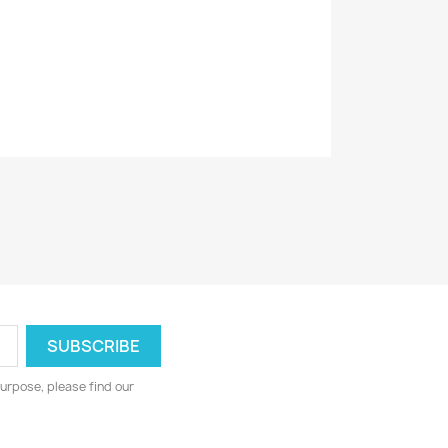
1994
0602478376399
urpose, please find our