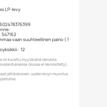
si LP-levy
4
0602478376399
enne:
: 547162
ammaa vaan suuhteellinen paino ( 1
yksikkö : 12
a on kuvattu myytävänä olevasta
valaistuksessa (kuvaa ei ole käsitelty),
saat jättikokoisen, uuden levyn muovitus
ijastumia.