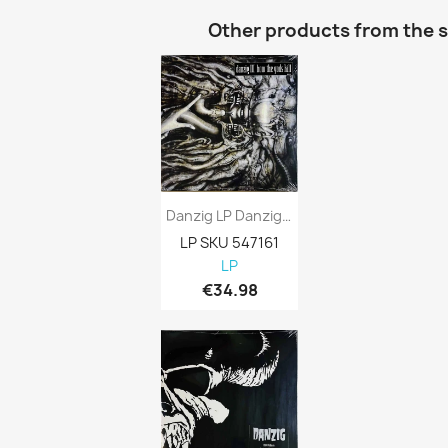
Other products from the 
Danzig LP Danzig III: How The Gods Kill...
LP SKU 547161
LP
€34.98