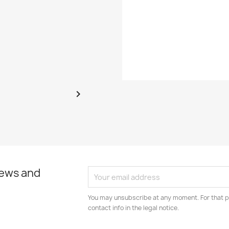
Year
EAN13

news and
You may unsubscribe at any moment. For that p
contact info in the legal notice.