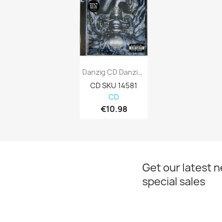
Danzig CD Danzig III -How Gods Kill - CD
CD SKU 14581

CD
€10.98
Get our latest 
special sales