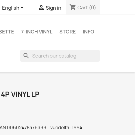
shopping_cart


Cart
(0)
English
Sign in
SETTE
7-INCH VINYL
STORE
INFO
search
4P VINYL LP
ICAN 00602478376399 - vuodelta: 1994