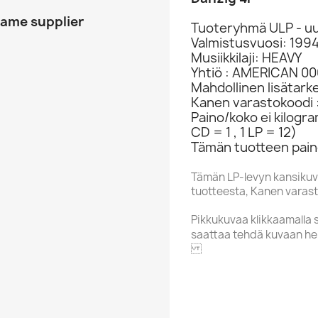
same supplier
Tuoteryhmä ULP - uu
Valmistusvuosi: 199
Musiikkilaji: HEAVY
Yhtiö : AMERICAN 0
Mahdollinen lisätark
Kanen varastokoodi 
Paino/koko ei kilogr
CD = 1 , 1 LP = 12)
Tämän tuotteen paino
Tämän LP-levyn kansikuv
tuotteesta, Kanen varasto
Pikkukuvaa klikkaamalla 
saattaa tehdä kuvaan he