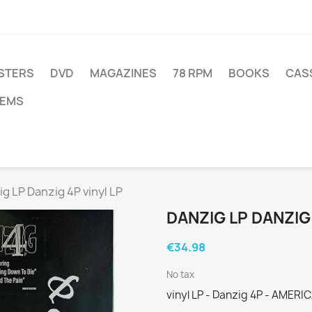
STERS
DVD
MAGAZINES
78 RPM
BOOKS
CAS
TEMS
g LP Danzig 4P vinyl LP
DANZIG LP DANZIG 
€34.98
No tax
vinyl LP - Danzig 4P - AMER