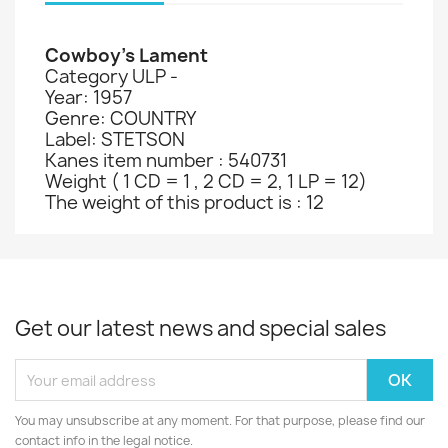
Cowboy’s Lament
Category ULP -
Year: 1957
Genre: COUNTRY
Label: STETSON
Kanes item number : 540731
Weight ( 1 CD = 1 , 2 CD = 2, 1 LP = 12)
The weight of this product is : 12
Get our latest news and special sales
You may unsubscribe at any moment. For that purpose, please find our
contact info in the legal notice.