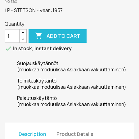
No tax
LP - STETSON - year :1957
Quantity

ADD TO CART

In stock, instant delivery
Suojauskäytännöt
(muokkaa moduulissa Asiakkaan vakuuttaminen)
Toimituskäytäntö
(muokkaa moduulissa Asiakkaan vakuuttaminen)
Palautuskäytäntö
(muokkaa moduulissa Asiakkaan vakuuttaminen)
Description
Product Details