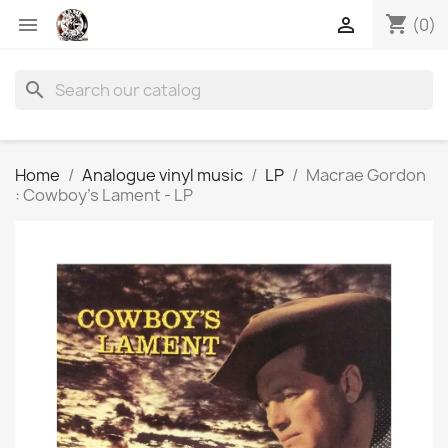
shopping_cart


(0)
search
Home
Analogue vinyl music
LP
Macrae Gordon
: Cowboy’s Lament - LP