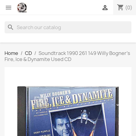
shopping_cart


(0)
search
Home
CD
Soundtrack 1990 261 149 Willy Bogner's
Fire, Ice & Dynamite Used CD