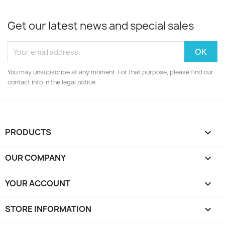
Get our latest news and special sales
You may unsubscribe at any moment. For that purpose, please find our
contact info in the legal notice.
PRODUCTS

OUR COMPANY

YOUR ACCOUNT

STORE INFORMATION
keyboard_arrow_down