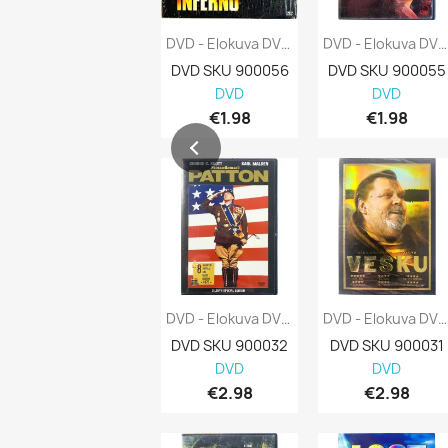
DVD - Elokuva DVD Inferno Kansi EX Levy...
DVD - Elokuva DVD Da Vinci-Koodi Kansi EX...
DVD SKU 900056
DVD SKU 900055
DVD
DVD
€1.98
€1.98
DVD - Elokuva DVD Patton Kansi EX Levy EX...
DVD - Elokuva DVD Vesku Kansi EX Levy EX...
DVD SKU 900032
DVD SKU 900031
DVD
DVD
€2.98
€2.98