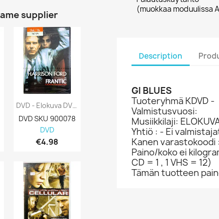
(muokkaa moduulissa A
same supplier
Description
Produ
GI BLUES
Tuoteryhmä KDVD -
DVD - Elokuva DVD Frantic Kansi EX Levy...
DVD - Elokuva DVD Viesti Mereltä Kansi EX...
Valmistusvuosi:
DVD SKU 900078
DVD SKU 900077
DVD SKU 900
Musiikkilaji: ELOKUV
DVD
DVD
DVD
Yhtiö : - Ei valmistaj
Kanen varastokoodi 
€4.98
€3.98
€2.98
Paino/koko ei kilogr
CD = 1 , 1 VHS = 12)
Tämän tuotteen paino