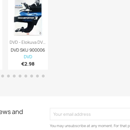
DVD - Elokuva DVD Transporter 3 Kansi EX...
DVD - Elokuva DVD Nälkäpeli Vihan Liekit...
DVD SKU 900006
DVD SKU 900005
DVD SKU 900
DVD
DVD
DVD
€2.98
€2.98
€2.98
news and
You may unsubscribe at any moment. For that p