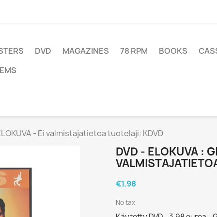
STERS
DVD
MAGAZINES
78 RPM
BOOKS
CAS
TEMS
LOKUVA - Ei valmistajatietoa tuotelaji: KDVD
DVD - ELOKUVA : G
VALMISTAJATIETOA
€1.98
No tax
Käytetty DVD - 3,98 euroa - GI