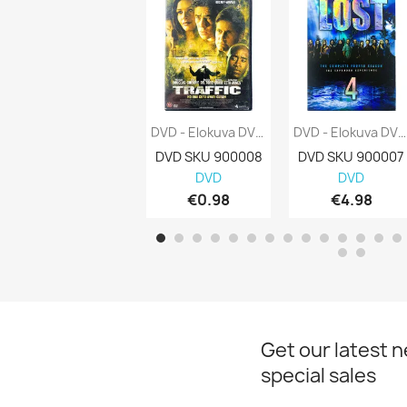
DVD - Elokuva DVD Traffic Kansi EX Levy...
DVD - Elokuva DVD Lost Complete Fourth...
DVD SKU 900008
DVD SKU 900007
DVD
DVD
€0.98
€4.98
Get our latest 
special sales