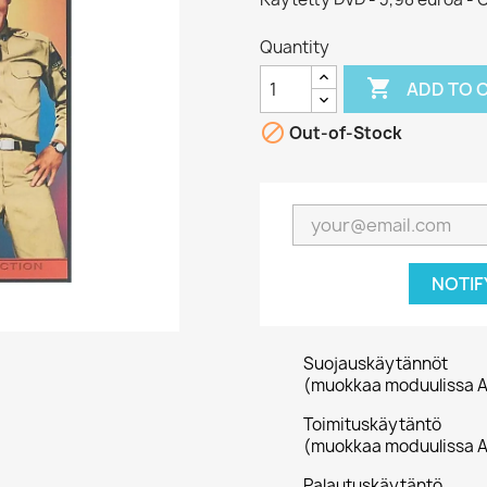
Quantity

ADD TO 

Out-of-Stock
NOTIF
Suojauskäytännöt
(muokkaa moduulissa A
Toimituskäytäntö
(muokkaa moduulissa A
Palautuskäytäntö