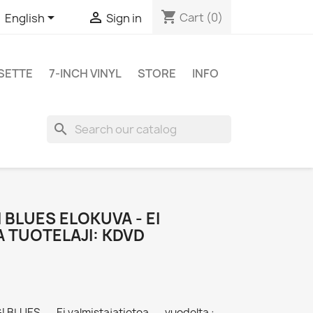
shopping_cart


Cart
(0)
English
Sign in
SETTE
7-INCH VINYL
STORE
INFO
search
I BLUES ELOKUVA - EI
 TUOTELAJI: KDVD
 BLUES - - Ei valmistajatietoa - - vuodelta :