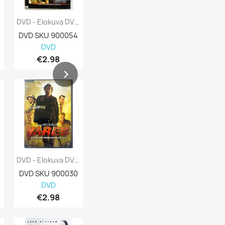
DVD - Elokuva DVD Cellular Kansi EX Levy...
DVD - Elokuva DVD Midnight In Paris Kansi...
DVD SKU 900054
DVD SKU 900053
DVD SKU 900
DVD
DVD
DVD
€2.98
€3.98
€4.98
DVD - Elokuva DVD Vares Kaidan Tien...
DVD - Elokuva DVD Vares Kansi EX Levy EX-...
DVD SKU 900030
DVD SKU 900029
DVD SKU 900
DVD
DVD
DVD
€2.98
€1.98
€2.98