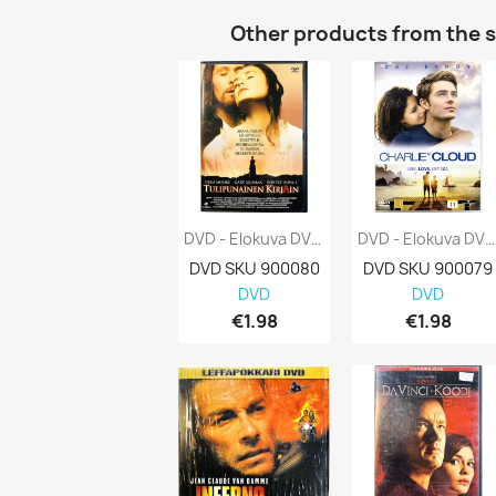
Other products from the 
DVD - Elokuva DVD Tulipunainen Kirjain...
DVD - Elokuva DVD Charlie St. Cloud Kansi...
DVD SKU 900080
DVD SKU 900079
DVD
DVD
€1.98
€1.98