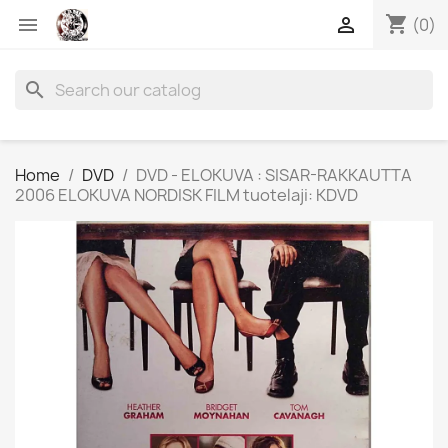
shopping_cart


(0)
search
Home
DVD
DVD - ELOKUVA : SISAR-RAKKAUTTA
2006 ELOKUVA NORDISK FILM tuotelaji: KDVD