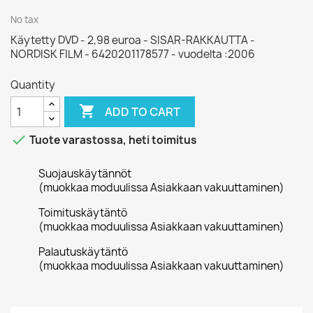
No tax
Käytetty DVD - 2,98 euroa - SISAR-RAKKAUTTA -
NORDISK FILM - 6420201178577 - vuodelta :2006
Quantity

ADD TO CART

Tuote varastossa, heti toimitus
Suojauskäytännöt
(muokkaa moduulissa Asiakkaan vakuuttaminen)
Toimituskäytäntö
(muokkaa moduulissa Asiakkaan vakuuttaminen)
Palautuskäytäntö
(muokkaa moduulissa Asiakkaan vakuuttaminen)