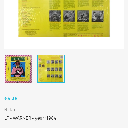
€5.36
No tax
LP - WARNER - year :1984