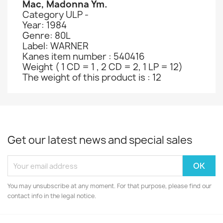
Mac, Madonna Ym.
Category ULP -
Year: 1984
Genre: 80L
Label: WARNER
Kanes item number : 540416
Weight ( 1 CD = 1 , 2 CD = 2, 1 LP = 12)
The weight of this product is : 12
Get our latest news and special sales
You may unsubscribe at any moment. For that purpose, please find our
contact info in the legal notice.