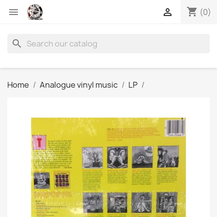
shopping_cart


(0)
search
Home
Analogue vinyl music
LP