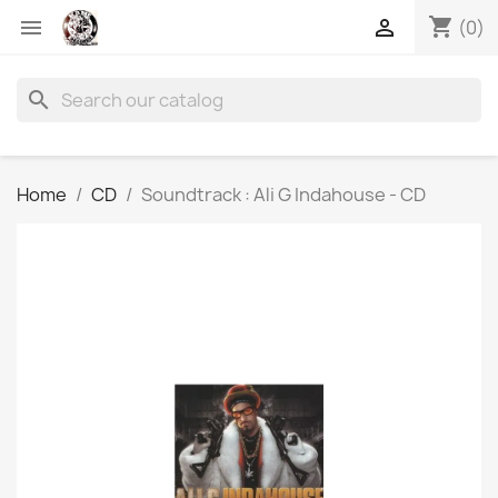
shopping_cart


(0)
search
Home
CD
Soundtrack : Ali G Indahouse - CD