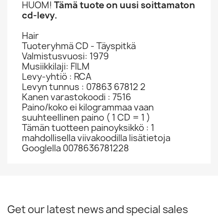
HUOM!
Tämä tuote on uusi soittamaton
cd-levy.
Hair
Tuoteryhmä CD - Täyspitkä
Valmistusvuosi: 1979
Musiikkilaji: FILM
Levy-yhtiö : RCA
Levyn tunnus : 07863 67812 2
Kanen varastokoodi : 7516
Paino/koko ei kilogrammaa vaan
suuhteellinen paino ( 1 CD = 1 )
Tämän tuotteen painoyksikkö : 1
mahdollisella viivakoodilla lisätietoja
Googlella 0078636781228
Get our latest news and special sales